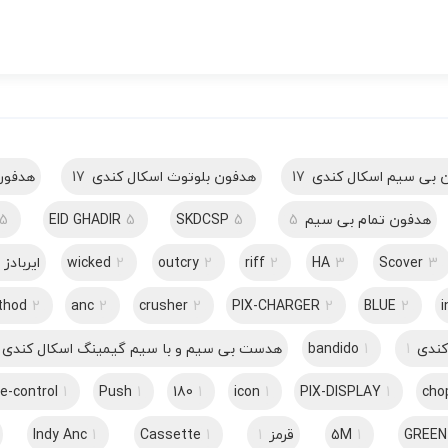
 بی سیم اسکال کندی
17
هدفون بلوتوث اسکال کندی
17
هدفون
هدفون تمام بی سیم
5
5
SKDCSP
5
EID GHADIR
5
3
Scover
3
HA
2
riff
2
outcry
2
wicked
ایربادز
thod
2
anc
2
crusher
2
PIX-CHARGER
2
BLUE
2
i
کندی
1
1
bandido
هدست بی سیم و با سیم گیمینگ اسکال کندی
e-control
1
Push
1
180
1
icon
1
PIX-DISPLAY
1
cho
GREEN
1
5M
قرمز
1
1
Cassette
1
Indy Anc