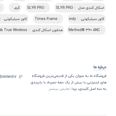
اسکال کندی مدل SLYR PRO
1
1
SLYR PRO
کرم
1
1
کاور سیلیکونی indy
1
1
Times-Frame
کاور سیلیکونی dime
1
1
Method® 360 ANC
هدفون اسکال کندی Jib True Wireless
1
درباره ما
فروشگاه ما به عنوان یکی از قدیمی‌ترین فروشگاه
@ololand.ir
های اینترنتی با بیش از یک دهه تجربه، با پایبندی
به سه اصل کلیدی، پردا
نمایش بیشتر