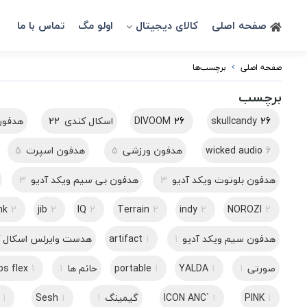
صفحه اصلی
کالای دیجیتال
اولو مگ
تماس با ما
صفحه اصلی
برچسب‌ها
برچسب
26
skullcandy
26
DIVOOM
اسکال کندی
22
هدفون
6
wicked audio
هدفون ورزشی
5
هدفون اسپرت
5
هدفون بلوتوث ویکد آدیو
3
هدفون بی سیم ویکد آدیو
3
nk
2
jib
2
IQ
2
Terrain
2
indy
2
NOROZI
2
هدفون سیم ویکد آدیو
1
1
artifact
هدست وایرلس اسکال 
صورتی
1
1
YALDA
1
portable
حانم ها
1
1
ps flex
1
PINK
1
ICON ANC`
گیمینگ
1
1
Sesh
1