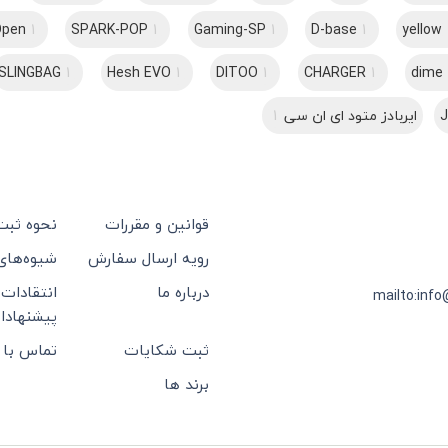
Open
1
SPARK-POP
1
Gaming-SP
1
D-base
1
yellow
SLINGBAG
1
Hesh EVO
1
DITOO
1
CHARGER
1
ایربادز متود ای ان سی
1
قوانین و مقررات
نحوه ثب
رویه ارسال سفارش
شیوه‌های
درباره ما
انتقادات 
mailto:info
پیشنهادا
ثبت شکایات
تماس با 
برند ها