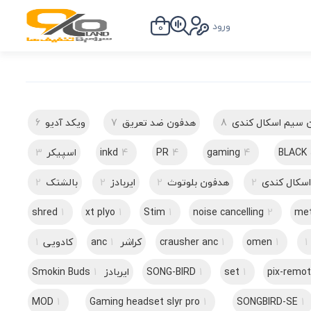
ورود
0
 سیم اسکال کندی
8
هدفون ضد تعریق
7
ویکد آدیو
6
BLACK
4
gaming
4
PR
4
inkd
اسپیکر
3
 اسکال کندی
2
هدفون بلوتوث
2
ایربادز
2
بالشتک
2
shred
1
xt plyo
1
Stim
1
noise cancelling
2
me
1
1
omen
1
crausher anc
کراشر anc
1
کادویی
1
pix-remot
1
set
1
SONG-BIRD
ایربادز Smokin Buds
1
MOD
1
Gaming headset slyr pro
1
SONGBIRD-SE
1