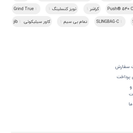
Push® 540 
کراشر
1
نویز کنسلینگ
1
1
Grind True
1
SLINGBAG-C
تمام بی سیم
1
کاور سیلیکونی jib
1
ت سفارش
 پرداخت
و
ت
ما