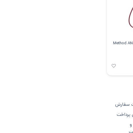
ت سفارش
 پرداخت
و
ت