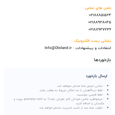
تلفن های تماس :
02188851524
02188938045
02188937236
نشانی پست الکترونیک :
انتقادات و پیشنهادات : Info@Ololand.ir
بازخوردها
ارسال بازخورد
- نشانی ایمیل شما منتشر نخواهد شد.
- لطفا دیدگاهتان تا حد امکان مربوط به مطلب باشد.
- لطفا فارسی بنویسید.
- میخواهید عکس خودتان کنار نظرتان باشد؟ به
gravatar.com
بروید و
عکستان را اضافه کنید.
- نظرات شما بعد از تایید مدیریت منتشر خواهد شد