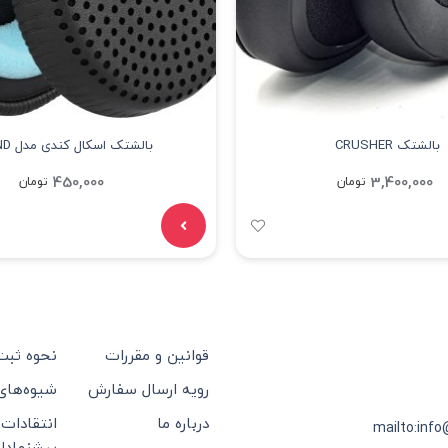
بالشتک CRUSHER
بالشتک اسکال کندی مدل GRIND
450,000
3,400,000
تومان
تومان
قوانین و مقررات
نحوه ثب
رویه ارسال سفارش
شیوه‌های
درباره ما
انتقادات 
mailto:info
پیشنهادا