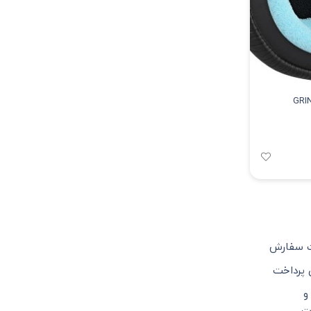
ت سفارش
 پرداخت
و
ت