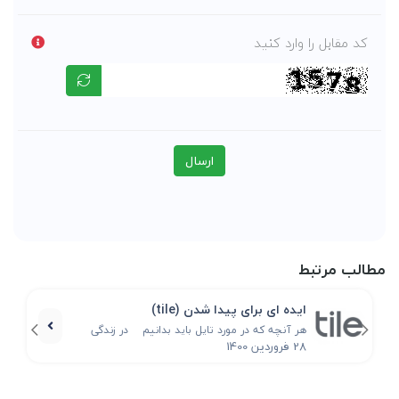
کد مقابل را وارد کنید
ارسال
مطالب مرتبط
ایده ای برای پیدا شدن (tile)
هر آنچه که در مورد تایل باید بدانیم در زندگی
28
فروردین
1400
ماشینی امروزی که همه چیز دستخوش سرعت شده و
در این همه هیاهو شلوغی چیزی به شدت کاهش پیدا
کرده تمرکز است و آنجاست که شما با این واقعیت
روبرو می شوید که مسایل بسیار پیش افتاده زندگی