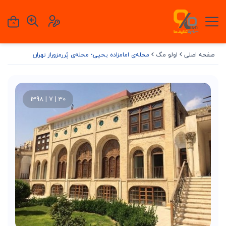
0
صفحه اصلی
اولو مگ
محله‌ی امامزاده یحیی؛ محله‌ی پُررمزوراز تهران
30 | 7 | 1398