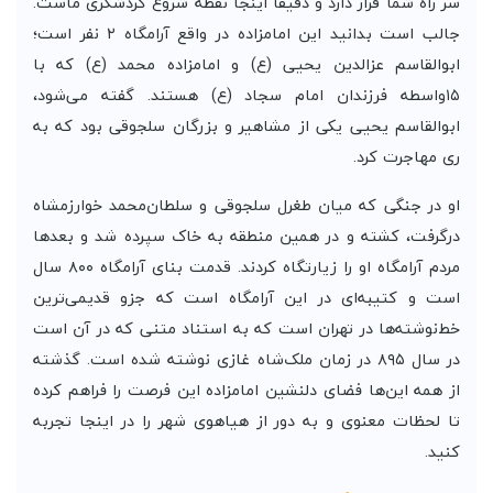
سر راه شما قرار دارد و دقیقا اینجا نقطه شروع گردشگری ماست.
جالب است بدانید این امامزاده در واقع آرامگاه ۲ نفر است؛
ابوالقاسم عزالدین یحیی (ع) و امامزاده محمد (ع) که با
۱۵واسطه فرزندان امام سجاد (ع) هستند. گفته می‌شود،
ابوالقاسم یحیی یکی از مشاهیر و بزرگان سلجوقی بود که به
ری مهاجرت کرد.
او در جنگی که میان طغرل سلجوقی و سلطان‌محمد خوارزمشاه
در‌گرفت، کشته و در همین منطقه به خاک سپرده شد و بعد‌ها
مردم آرامگاه او را زیارتگاه کردند. قدمت بنای آرامگاه ۸۰۰ سال
است و کتیبه‌ای در این آرامگاه است که جزو قدیمی‌ترین
خط‌نوشته‌ها در تهران است که به استناد متنی که در آن است
در سال ۸۹۵ در زمان ملک‌شاه غازی نوشته شده است. گذشته
از همه این‌ها فضای دلنشین امامزاده این فرصت را فراهم کرده
تا لحظات معنوی و به دور از هیاهوی شهر را در اینجا تجربه
کنید.