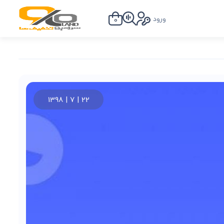
ورود
0
22 | 7 | 1398