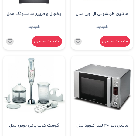
ماشین ظرفشویی ال جی مدل
یخچال و فریزر سامسونگ مدل
DFB512FP
RS25 کد 51
ناموجود
ناموجود
مشاهده محصول
مشاهده محصول
مايکروويو ۳۰ لیتر کنوود مدل
گوشت کوب برقی بوش مدل
6700
MWL311