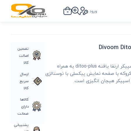
ورود
0
تضمین
اصالت
کالا
اسپیکر هوشمند پورتابل Divoom Ditoo-Mic,اسپیکر ارتقا یافته ditoo-plus به همراه
کروکه با صفحه نمایش پیکسلی با نوستالژی
ارسال
ن اسپیکر هیجان انگیزی است.
سریع
کالا
کالاها
دارای
ضمانت
پشتیبانی