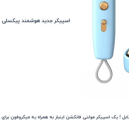
اسپیکر جدید هوشمند پیکسلی Divoom Ditoo-Mic به همراه میکروفون
یکر پورتابل ! یک اسپیکر مولتی فانکشن اینبار به همراه یه میکروفون ب