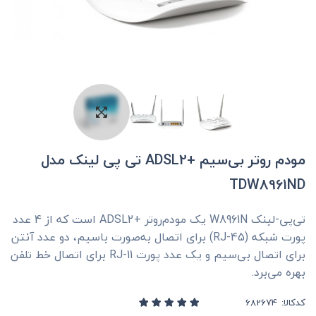
مودم روتر بی‌سیم +ADSL2 تی پی لینک مدل
TDW8961ND
تی‌پی-لینک W8961N یک مودم‌روتر +ADSL2 است که از 4 عدد
پورت شبکه (RJ-45) برای اتصال به‌صورت باسیم، دو عدد آنتن
برای اتصال بی‌سیم و یک عدد پورت RJ-11 برای اتصال خط تلفن
بهره می‌برد.
کدکالا: