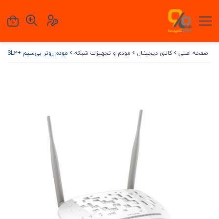
0
صفحه اصلی
کالای دیجیتال
مودم و تجهیزات شبکه
مودم روتر بی‌سیم +ADSL2 تی پی لینک مدل TDW8961ND